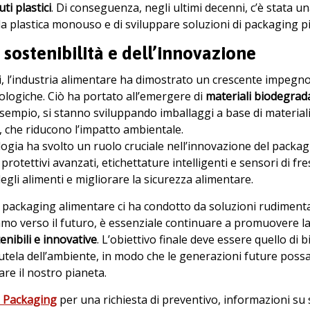
uti plastici
. Di conseguenza, negli ultimi decenni, c’è stata u
lla plastica monouso e di sviluppare soluzioni di packaging pi
a sostenibilità e dell’innovazione
i, l’industria alimentare ha dimostrato un crescente impegn
cologiche. Ciò ha portato all’emergere di
materiali biodegradab
esempio, si stanno sviluppando imballaggi a base di materia
, che riducono l’impatto ambientale.
ologia ha svolto un ruolo cruciale nell’innovazione del pack
 protettivi avanzati, etichettature intelligenti e sensori di 
gli alimenti e migliorare la sicurezza alimentare.
 packaging alimentare ci ha condotto da soluzioni rudimentali
amo verso il futuro, è essenziale continuare a promuovere la 
nibili e innovative
. L’obiettivo finale deve essere quello di 
tutela dell’ambiente, in modo che le generazioni future possan
re il nostro pianeta.
s Packaging
per una richiesta di preventivo, informazioni su 