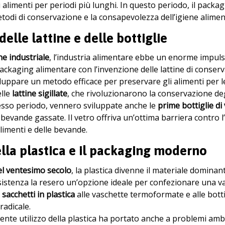
i alimenti per periodi più lunghi. In questo periodo, il pack
etodi di conservazione e la consapevolezza dell’igiene alim
delle lattine e delle bottiglie
ne industriale
, l’industria alimentare ebbe un enorme impuls
ckaging alimentare con l’invenzione delle lattine di conser
viluppare un metodo efficace per preservare gli alimenti per
elle
lattine sigillate
, che rivoluzionarono la conservazione deg
tesso periodo, vennero sviluppate anche le
prime bottiglie di
e bevande gassate. Il vetro offriva un’ottima barriera contro
alimenti e delle bevande.
lla plastica e il packaging moderno
l ventesimo secolo
, la plastica divenne il materiale dominan
sistenza la resero un’opzione ideale per confezionare una va
 sacchetti in plastica
alle vaschette termoformate e alle botti
radicale.
scente utilizzo della plastica ha portato anche a problemi am