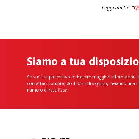
Leggi anche: “
Qu
Siamo a tua disposizi
Se vuoi un preventivo o ricevere maggiori informazioni su
contattaci compilando il form di seguito, inviando una 
numero di rete fissa.