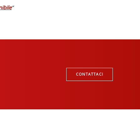
nibile
”
CONTATTACI