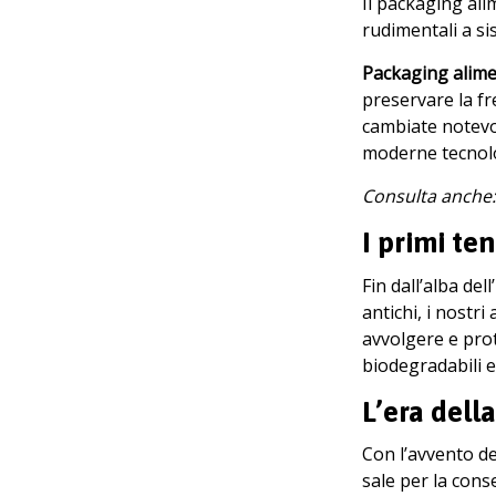
Il packaging ali
rudimentali a sis
Packaging alimen
preservare la fr
cambiate notevol
moderne tecnol
Consulta anche:
I primi te
Fin dall’alba de
antichi, i nostr
avvolgere e prot
biodegradabili e
L’era dell
Con l’avvento de
sale per la cons