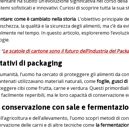
mentare ha subito un’evoluzione significativa nel corso dell
temi sofisticati e innovativi. Curiosi di scoprire tutta la sua s
tare: come è cambiato nella storia
. L’obiettivo principale 
eschezza, la qualità e la sicurezza degli alimenti, ma c’è da e
mente nel tempo. In questo articolo, esploreremo l’evoluzion
ogie.
 “
Le scatole di cartone sono il futuro dell’industria del Pack
ntativi di packaging
ll’umanità, l’uomo ha cercato di proteggere gli alimenti da 
i antenati utilizzavano materiali naturali, come
foglie, gusci di
eggere cibi come frutta, carne e verdura. Questi primordiali
 facilmente reperibili, ma le loro capacità di conservazione e
a conservazione con sale e fermentazi
ll’agricoltura e dell’allevamento, l’uomo scoprì metodi di cons
ervazione delle carni e di altre tecniche come
la fermentazion