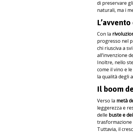
di preservare gl
naturali, ma i m
L’avvento 
Con la
rivoluzio
progresso nel pa
chi riusciva a s
all’invenzione d
Inoltre, nello s
come il vino e l
la qualità degli 
Il boom de
Verso la
metà de
leggerezza e re
delle
buste e dei
trasformazione 
Tuttavia, il cre