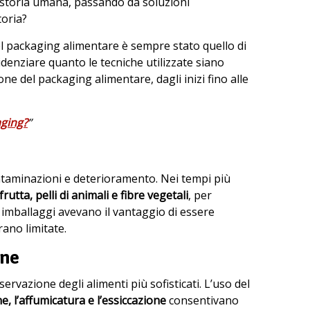
a storia umana, passando da soluzioni
toria?
del packaging alimentare è sempre stato quello di
videnziare quanto le tecniche utilizzate siano
e del packaging alimentare, dagli inizi fino alle
aging?
”
contaminazioni e deterioramento. Nei tempi più
 frutta, pelli di animali e fibre vegetali
, per
 imballaggi avevano il vantaggio di essere
rano limitate.
one
ervazione degli alimenti più sofisticati. L’uso del
e, l’affumicatura e l’essiccazione
consentivano