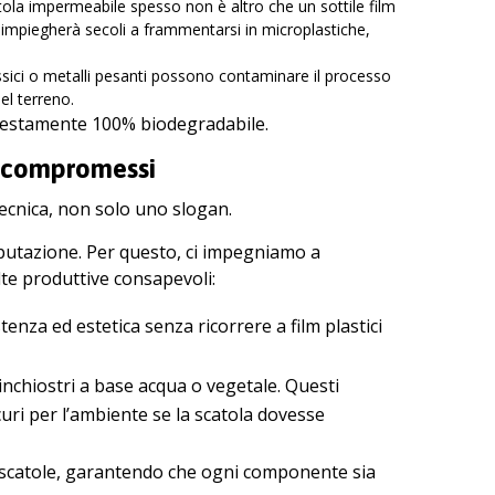
atola impermeabile spesso non è altro che un sottile film
a impiegherà secoli a frammentarsi in microplastiche,
ssici o metalli pesanti possono contaminare il processo
el terreno.
onestamente 100% biodegradabile.
a compromessi
tecnica, non solo uno slogan.
eputazione. Per questo, ci impegniamo a
lte produttive consapevoli:
nza ed estetica senza ricorrere a film plastici
nchiostri a base acqua o vegetale. Questi
uri per l’ambiente se la scatola dovesse
e scatole, garantendo che ogni componente sia