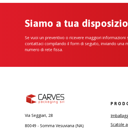
Siamo a tua disposizi
Se vuoi un preventivo o ricevere maggiori informazioni su
contattaci compilando il form di seguito, inviando una 
numero di rete fissa.
PROD
Via Seggiari, 28
Imballagg
Scatole 
80049 - Somma Vesuviana (NA)