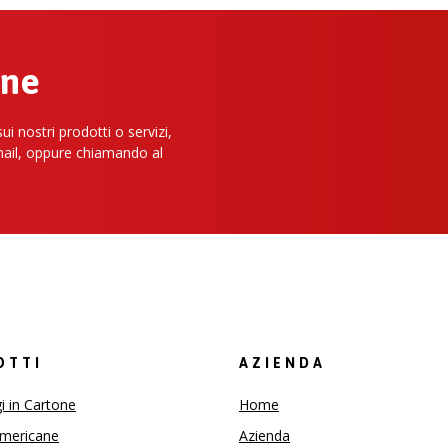
one
i nostri prodotti o servizi,
mail, oppure chiamando al
OTTI
AZIENDA
i in Cartone
Home
americane
Azienda