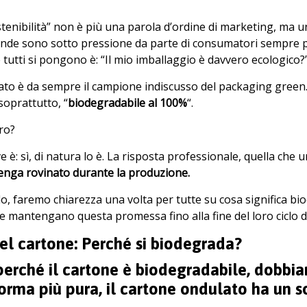
stenibilità” non è più una parola d’ordine di marketing, ma
ende sono sotto pressione da parte di consumatori sempre p
utti si pongono è: “Il mio imballaggio è davvero ecologico?”
ato è da sempre il campione indiscusso del packaging green. 
soprattutto, “
biodegradabile al 100%
“.
ro?
e è: sì, di natura lo è. La risposta professionale, quella che 
enga rovinato durante la produzione.
lo, faremo chiarezza una volta per tutte su cosa significa bio
le mantengano questa promessa fino alla fine del loro ciclo di
el cartone: Perché si biodegrada?
perché il cartone è biodegradabile, dobbia
orma più pura, il cartone ondulato ha un so