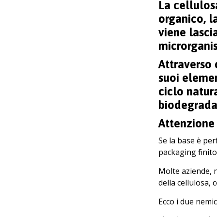
La cellulos
organico, l
viene lasci
microrganis
Attraverso 
suoi elemen
ciclo natura
biodegrada
Attenzione 
Se la base è pe
packaging finito
Molte aziende, n
della cellulosa
Ecco i due nemici