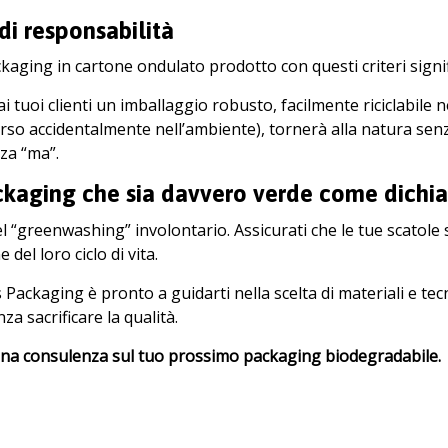
di responsabilità
kaging in cartone ondulato prodotto con questi criteri signif
 ai tuoi clienti un imballaggio robusto, facilmente riciclabile n
erso accidentalmente nell’ambiente), tornerà alla natura senz
za “ma”.
ckaging che sia davvero verde come dichia
 del “greenwashing” involontario. Assicurati che le tue scatol
ne del loro ciclo di vita.
s Packaging è pronto a guidarti nella scelta di materiali e t
nza sacrificare la qualità.
una consulenza sul tuo prossimo packaging biodegradabile.