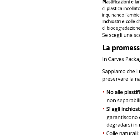
Plastificazioni e la
di plastica incolla
inquinando l’ambie
Inchiostri e colle c
di biodegradazione
Se scegli una s
La promess
In Carves Packag
Sappiamo che i n
preservare la na
No alle plastifi
non separabili
Sì agli inchiost
garantiscono c
degradarsi in 
Colle naturali: