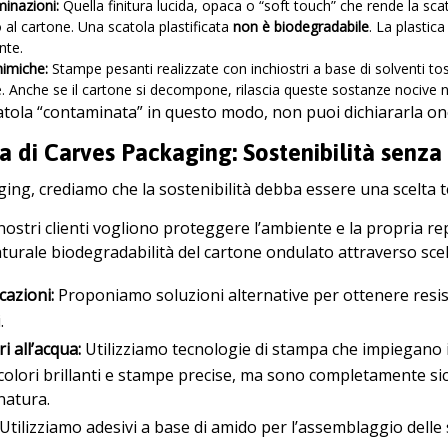
minazioni:
Quella finitura lucida, opaca o “soft touch” che rende la sc
to al cartone. Una scatola plastificata
non è biodegradabile
. La plastic
nte.
himiche:
Stampe pesanti realizzate con inchiostri a base di solventi to
. Anche se il cartone si decompone, rilascia queste sostanze nocive n
catola “contaminata” in questo modo, non puoi dichiararla 
a di Carves Packaging: Sostenibilità senz
ing, crediamo che la sostenibilità debba essere una scelta 
ostri clienti vogliono proteggere l’ambiente e la propria r
turale biodegradabilità del cartone ondulato attraverso sce
cazioni:
Proponiamo soluzioni alternative per ottenere resiste
.
ri all’acqua:
Utilizziamo tecnologie di stampa che impiegano i
olori brillanti e stampe precise, ma sono completamente sic
natura.
Utilizziamo adesivi a base di amido per l’assemblaggio dell