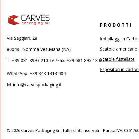
PRODOTTI
Via Seggiari, 28
Imballaggi in Carto
Scatole americane
80049 - Somma Vesuviana (NA)
Scatole fustellate
T.
+39 081 899 6210 Tel/Fax: +39 081 893 18 05
Espositori in carto
WhatsApp: +39 348 1313 404
M.
info@carvespackaging.it
© 2026 Carves Packaging Srl. Tutti i diritti riservati | Partita IVA: 03617