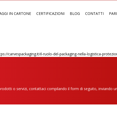
AGGI IN CARTONE
CERTIFICAZIONI
BLOG
CONTATTI
PAR
https://carvespackaging.it/il-ruolo-del-packaging-nella-logistica-protezio
prodotti o servizi, contattaci compilando il form di seguito, inviando 