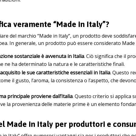
fica veramente “Made in Italy”?
iare del marchio “Made in Italy”, un prodotto deve soddisfare s
pea. In generale, un prodotto può essere considerato Made in
azione sostanziale è avvenuta in Italia
. Ciò significa che il p
he ne ha determinato la natura e le caratteristiche finali.
acquisito le sue caratteristiche essenziali in Italia
. Questo req
come il gusto, l’aroma, la consistenza o l’aspetto, che devon
ma principale proviene dall’Italia
. Questo criterio si applica s
ve la provenienza delle materie prime è un elemento fondame
el Made in Italy per produttori e cons
 in Italy” offre numerosi vantaggi sia per i produttori che p