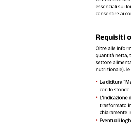
essenziali sui l
consentire ai co
Requisiti 
Oltre alle infor
quantità netta, 
settore alimenta
nutrizionale), l
La dicitura “Ma
con lo sfondo.
L’indicazione d
trasformato in
chiaramente in
Eventuali loghi