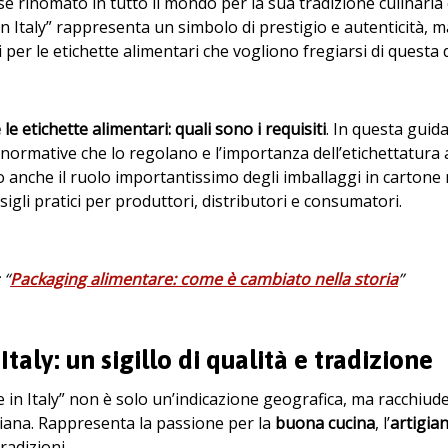
se rinomato in tutto il mondo per la sua tradizione culinaria e
 Italy” rappresenta un simbolo di prestigio e autenticità, m
ici per le etichette alimentari che vogliono fregiarsi di ques
e le etichette alimentari: quali sono i requisiti
. In questa guid
e normative che lo regolano e l’importanza dell’etichettatura a
nche il ruolo importantissimo degli imballaggi in cartone n
igli pratici per produttori, distributori e consumatori.
 “
Packaging alimentare: come è cambiato nella storia
”
Italy: un sigillo di qualità e tradizione
 in Italy” non è solo un’indicazione geografica, ma racchiud
aliana. Rappresenta la passione per la
buona cucina
, l’
artigian
tradizioni.