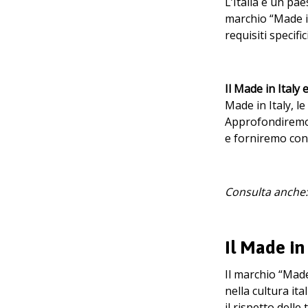
L’Italia è un pae
marchio “Made in
requisiti specif
Il Made in Italy 
Made in Italy, l
Approfondiremo a
e forniremo cons
Consulta anche:
Il Made in 
Il marchio “Made
nella cultura it
il rispetto delle 