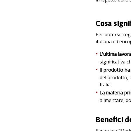
Cosa signi
Per potersi freg
italiana ed euro
L’ultima lavor
significativa c
Il prodotto ha 
del prodotto, 
Italia.
La materia pri
alimentare, do
Benefici d
Il marchio “Made