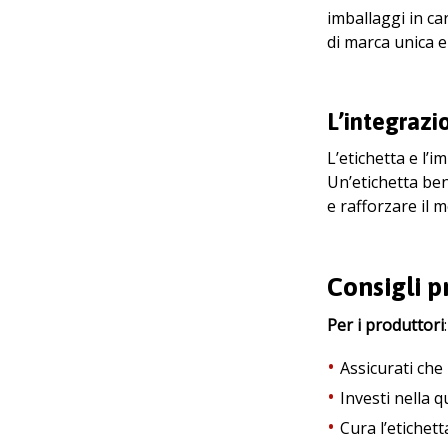
imballaggi in c
di marca unica 
L’integrazi
L’etichetta e l’
Un’etichetta ben
e rafforzare il 
Consigli p
Per i produttori
:
Assicurati che 
Investi nella q
Cura l’etichet