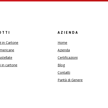
OTTI
AZIENDA
i in Cartone
Home
americane
Azienda
ustellate
Certificazioni
i in cartone
Blog
Contatti
Parità di Genere