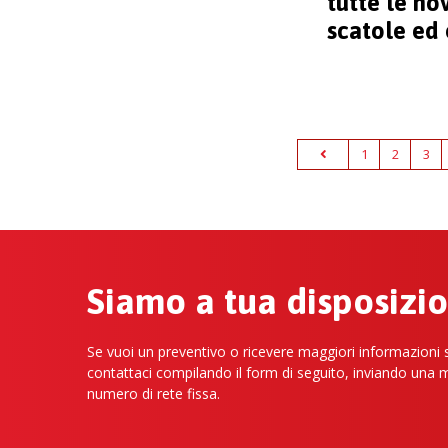
tutte le nov
scatole ed 
per il 2024
1
2
3
Siamo a tua disposizi
Se vuoi un preventivo o ricevere maggiori informazioni su
contattaci compilando il form di seguito, inviando una 
numero di rete fissa.