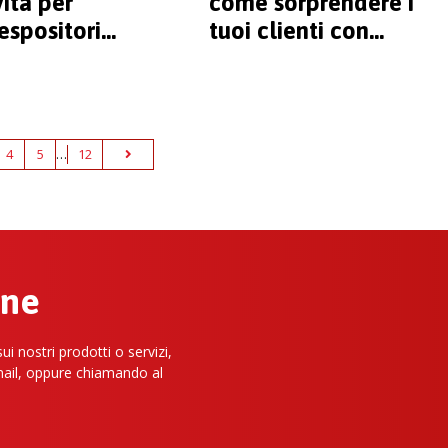
ità per
come sorprendere i
espositori
tuoi clienti con
soluzioni originali
4
5
…
12
one
i nostri prodotti o servizi,
mail, oppure chiamando al