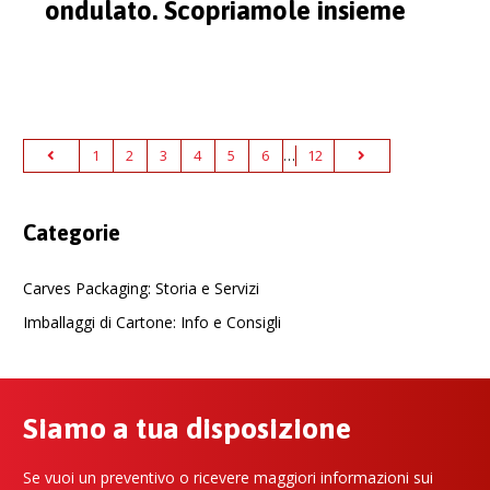
ondulato. Scopriamole insieme
1
2
3
4
5
6
…
12
Categorie
Carves Packaging: Storia e Servizi
Imballaggi di Cartone: Info e Consigli
Siamo a tua disposizione
Se vuoi un preventivo o ricevere maggiori informazioni sui